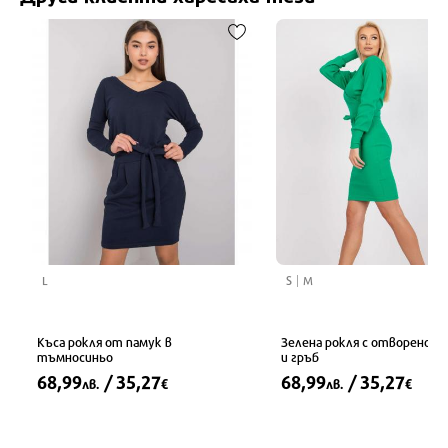
L
S
M
Къса рокля от памук в
Зелена рокля с отворено д
тъмносиньо
и гръб
68,99
/ 35,27
68,99
/ 35,27
лв.
€
лв.
€