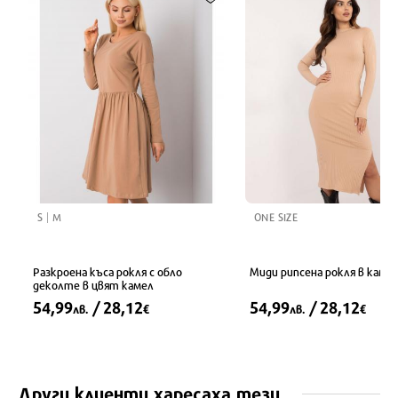
S
M
ONE SIZE
Разкроена къса рокля с обло
Миди рипсена рокля в каме
деколте в цвят камел
54,99
/ 28,12
54,99
/ 28,12
лв.
€
лв.
€
Други клиенти харесаха тези