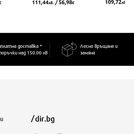
109,72
/ 
111,44
/ 56,98
лв.
€
лв.
€
зплатна доставка *
Лесно връщане и
 поръчки над 150.00 лв
замяна
и