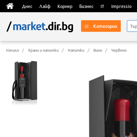
Днес
Лайф
Корнер
Бизнес
IT
Impressio
Категории
Начало
Храни и напитки
Напитки
Вино
Червено