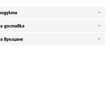
родукта
а доставка
за връщане