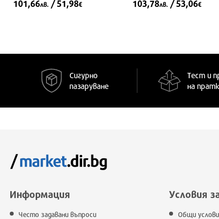
101,66
/ 51,98
103,78
/ 53,06
лв.
€
лв.
€
Сигурно
Тест и п
пазаруване
на прат
Информация
Условия з
Често задавани въпроси
Общи услови