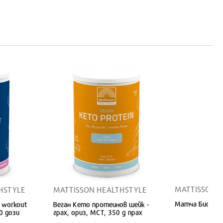
MATTISSON 
HSTYLE
MATTISSON HEALTHSTYLE
Матча Био, 35
- workout
Веган Кето протеинов шейк -
0 дози
грах, ориз, MCT, 350 g прах