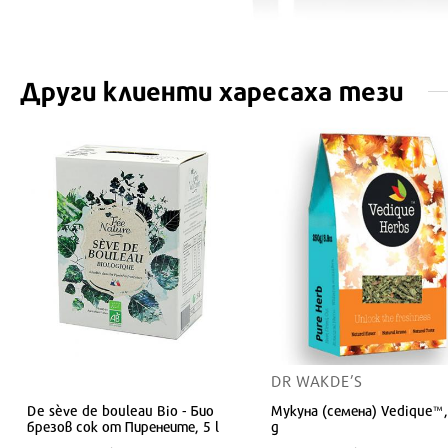
Други клиенти харесаха тези
DR WAKDE’S
De sève de bouleau Bio - Био
Мукуна (семена) Vedique™,
брезов сок от Пиренеите, 5 l
g