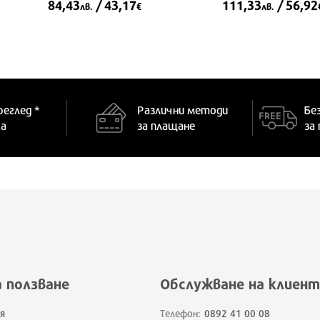
84,43
/ 43,17
111,33
/ 56,92
лв.
€
лв.
реглед *
Различни методи
Бе
ка
за плащане
за
а ползване
Обслужване на клиент
я
Телефон:
0892 41 00 08