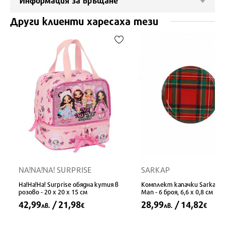
Информация за връщане
Други клиенти харесаха тези
NA!NA!NA! SURPRISE
SARKAP
На!На!На! Surprise обядна кутия в
Комплект капачки Sarkap S
розово - 20 x 20 x 15 см
Man - 6 броя, 6,6 x 0,8 см
42,99
/ 21,98
28,99
/ 14,82
лв.
€
лв.
€