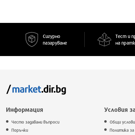
Сигурно
Тест и п
пазаруване
на прат
Информация
Условия з
Често задавани въпроси
Общи услови
Поръчки
Политика за