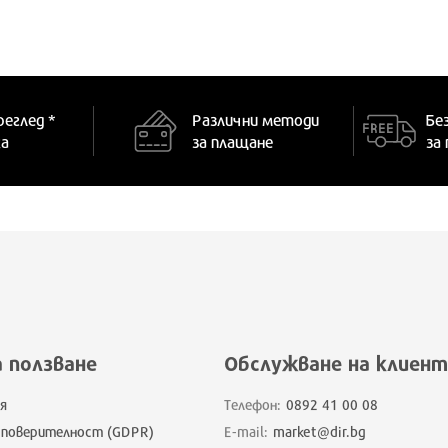
реглед *
Различни методи
Бе
ка
за плащане
за
а ползване
Обслужване на клиент
я
Телефон:
0892 41 00 08
 поверителност (GDPR)
E-mail:
market@dir.bg