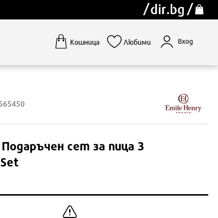
Вход
Кошница
Любими
1565450
Подаръчен сет за пица 3
 Set