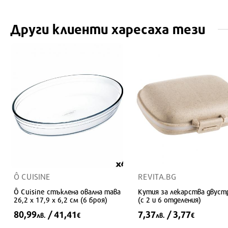
Други клиенти харесаха тези
Ô CUISINE
REVITA.BG
Ô Cuisine стъклена овална тава
Кутия за лекарства двуст
26,2 x 17,9 x 6,2 см (6 броя)
(с 2 и 6 отделения)
80,99
/ 41,41
7,37
/ 3,77
лв.
€
лв.
€