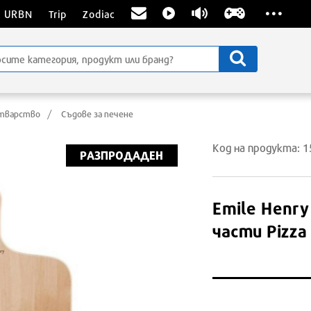
...
URBN
Trip
Zodiac
тварство
Съдове за печене
Код на продукта: 
РАЗПРОДАДЕН
Emile Henry
части Pizza