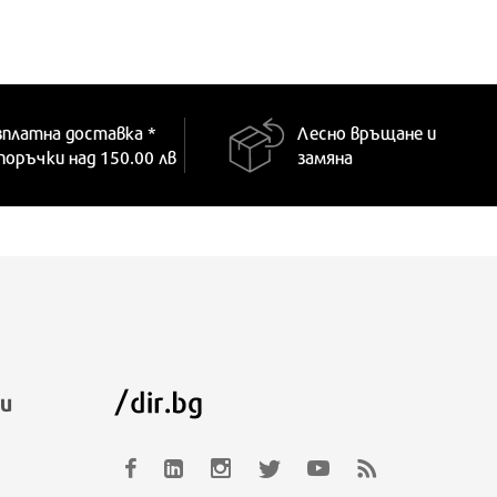
зплатна доставка *
Лесно връщане и
 поръчки над 150.00 лв
замяна
и