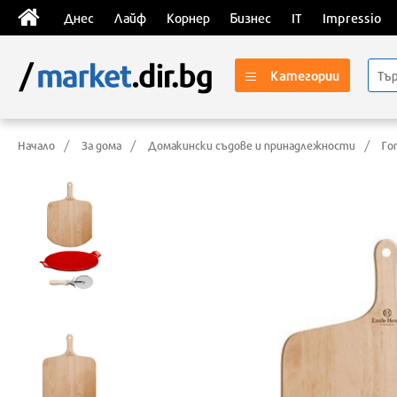
Днес
Лайф
Корнер
Бизнес
IT
Impressio
Категории
Начало
За дома
Домакински съдове и принадлежности
Го