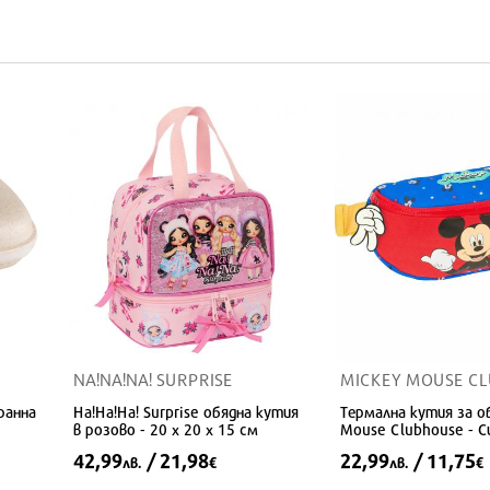
NA!NA!NA! SURPRISE
MICKEY MOUSE C
ранна
На!На!На! Surprise обядна кутия
Термална кутия за о
в розово - 20 x 20 x 15 см
Mouse Clubhouse - Си
x 9 см
42,99
/ 21,98
22,99
/ 11,75
лв.
€
лв.
€