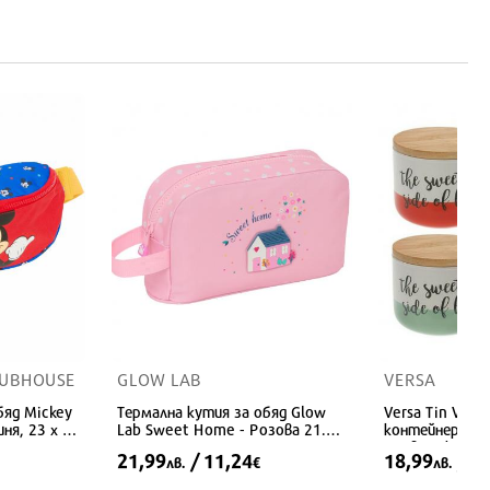
LUBHOUSE
GLOW LAB
VERSA
бяд Mickey
Термална кутия за обяд Glow
Versa Tin Vers
ня, 23 x 14
Lab Sweet Home - Розова 21.5 x
контейнер за 
12 x 6.5 см
дървена капачк
21,99
/ 11,24
18,99
/ 9,
лв.
€
лв.
см)