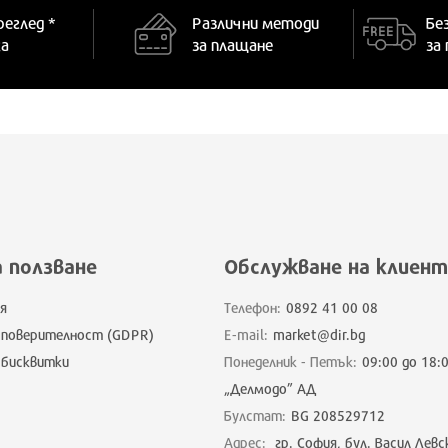
реглед *
Различни методи
Бе
ка
за плащане
за
а ползване
Обслужване на клиент
я
Телефон:
0892 41 00 08
 поверителност (GDPR)
E-mail:
market@dir.bg
 бисквитки
Понеделник - Петък:
09:00 до 18:
„Делмодо” АД
Булстат:
BG 208529712
Адрес:
гр. София, бул. Васил Левс