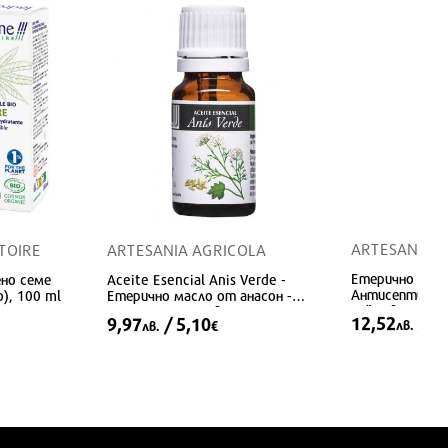
ARTESANIA 
TOIRE
ARTESANIA AGRICOLA
Етерично масл
ено семе
Aceite Esencial Anis Verde -
Антисептично
), 100 ml
Етерично масло от анасон -
действие, 10 
Дихателна и нервна системa,
12,52
/ 6,
9,97
/ 5,10
лв.
лв.
€
10 ml