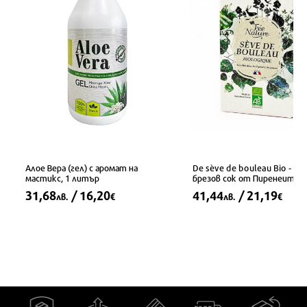
Алое Вера (гел) с аромат на
De sève de bouleau Bio - Би
мастикс, 1 литър
брезов сок от Пиренеите, 2
31,68
/ 16,20
41,44
/ 21,19
лв.
€
лв.
€