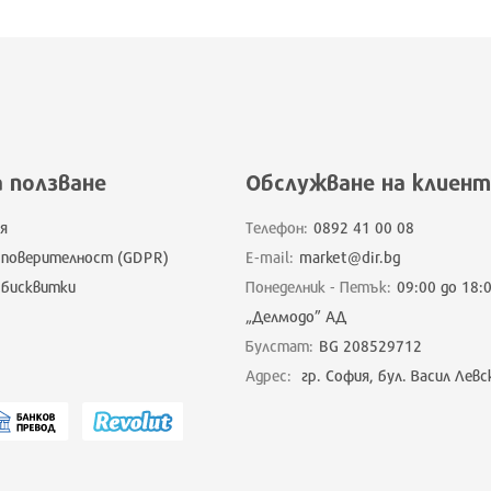
а ползване
Обслужване на клиент
я
Телефон:
0892 41 00 08
 поверителност (GDPR)
E-mail:
market@dir.bg
 бисквитки
Понеделник - Петък:
09:00 до 18:
„Делмодо” АД
Булстат:
BG 208529712
Адрес:
гр. София, бул. Васил Левс