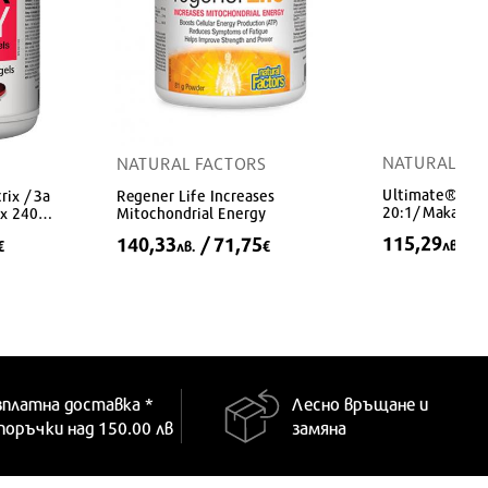
NATURAL FA
NATURAL FACTORS
Ultimate® Mac
rix / За
Rеgener Life Increases
20:1/ Мака (че
x 240
Mitochondrial Energy
дози
115,29
/ 
140,33
/ 71,75
лв.
€
лв.
€
зплатна доставка *
Лесно връщане и
 поръчки над 150.00 лв
замяна