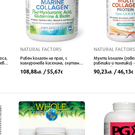
NATURAL FACTORS
NATURAL FACTORS
Коса,
Рибен колаген на прах, с
Mулти колаген (гове
невни
хиалуронова киселина, глутамин
рибешки и пилешки) -
и биотин - Total Body
Multi Collagen, 267 
108,88
/ 55,67
90,23
/ 46,13
лв.
€
лв.
€
Collagen™, 135 g