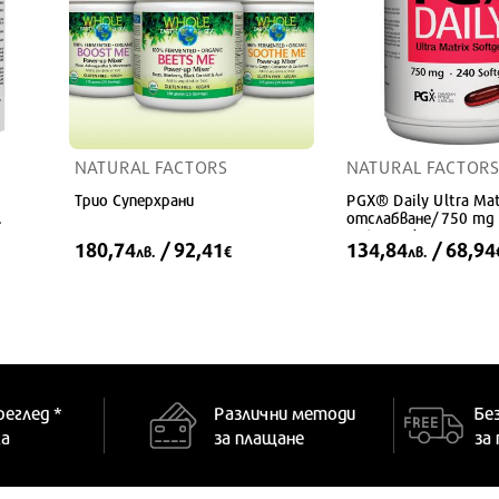
NATURAL FACTORS
NATURAL FACTORS
Трио Суперхрани
PGX® Daily Ultra Mat
отслабване/ 750 mg 
рд.
софтгел капсули
180,74
/ 92,41
134,84
/ 68,94
лв.
€
лв.
реглед *
Различни методи
Бе
ка
за плащане
за