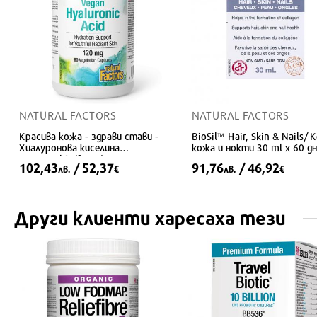
NATURAL FACTORS
NATURAL FACTORS
Красива кожа - здрави стави -
BioSil™ Hair, Skin & Nails/ 
Хиалуронова киселина
кожа и нокти 30 ml x 60 д
HyAppeal® (веган), 120 mg х 60
дози
102,43
/ 52,37
91,76
/ 46,92
лв.
€
лв.
€
V капсули
Други клиенти харесаха тези