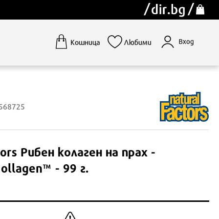
Вход
Кошница
Любими
1568725
ors
Рибен колаген на прах -
ollagen™ - 99 г.