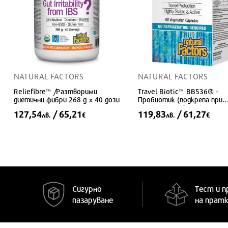
NATURAL FACTORS
NATURAL FACTORS
Reliefibre™ /Разтворими
Travel Biotic™ BB536® -
диетични фибри 268 g x 40 дози
Пробиотик (подкрепа при
далечни пътувания), 10 мл
127,54
/ 65,21
119,83
/ 61,27
лв.
€
лв.
€
активни пробиотици, 60
капсули
Сигурно
Тест и п
пазаруване
на прат