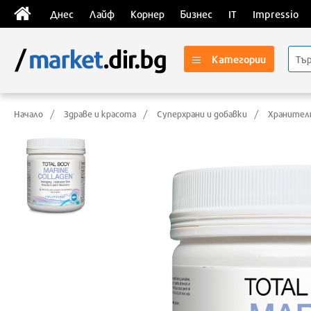
Днес
Лайф
Корнер
Бизнес
IT
Impressio
Категории
Начало
Здраве и красота
Суперхрани и добавки
Хранител