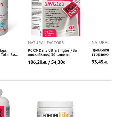
NATURAL FA
NATURAL FACTORS
Пробиотик за 
жди,
PGX® Daily Ultra Singles / За
за храносмила
 Total Body
отслабване/, 30 сашета
имунитета, 55
g прах
93,45
/ 4
106,20
/ 54,30
лв.
лв.
€
капсули