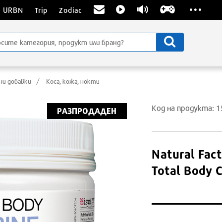
...
URBN
Trip
Zodiac
ни добавки
Коса, кожа, нокти
Код на продукта: 
РАЗПРОДАДЕН
Natural Fact
Total Body C