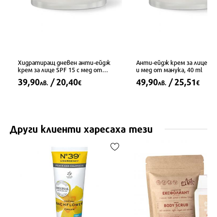
Хидратиращ дневен анти-ейдж
Анти-ейдж крем за лице с 
крем за лице SPF 15 с мед от
и мед от манука, 40 ml
манука, 50 ml
39,90
/ 20,40
49,90
/ 25,51
лв.
€
лв.
€
Други клиенти харесаха тези