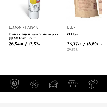
LEMON PHARMA
ELEK
Крем за ръце и тяло по метода на
СЕТ Тяло
д-р Бах N°39, 100 ml
26,54
/ 13,57
36,77
/ 18,80
40,
лв.
€
лв.
€
€
20,80