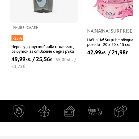
УНИВЕРСАЛЕН
NA!NA!NA! SURPRISE
-23%
На!На!На! Surprise обядна к
розово - 20 x 20 x 15 см
Черна удароустойчива с плъзгащ
се бутон за отваряне с една ръка
42,99
/ 21,98
лв.
€
49,99
/ 25,56
лв.
65,00
/
лв.
€
€
33,23