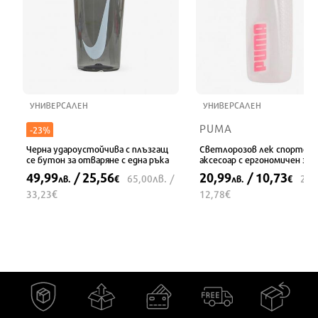
УНИВЕРСАЛЕН
УНИВЕРСАЛЕН
PUMA
-23%
Черна удароустойчива с плъзгащ
Светлорозов лек спортен
се бутон за отваряне с една ръка
аксесоар с ергономичен зах
уплътнено капаче
49,99
/ 25,56
20,99
/ 10,73
лв.
65,00
/
25,
лв.
€
лв.
€
€
€
33,23
12,78