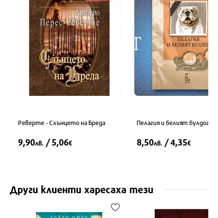
Реверте - Слънцето на Бреда
Пелагия и белият булдог
9,90
/ 5,06
8,50
/ 4,35
лв.
€
лв.
€
Други клиенти харесаха тези