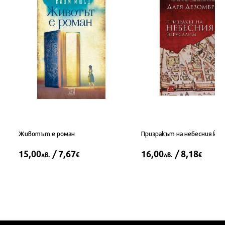
Животът е роман
Призракът на небесния Йе
15,00
/ 7,67
16,00
/ 8,18
лв.
€
лв.
€