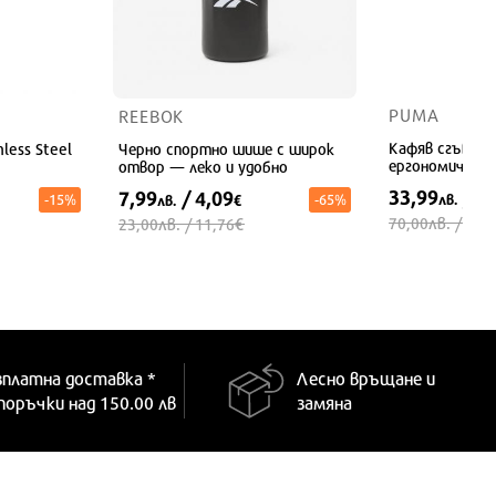
PUMA
REEBOK
Кафяв сгъваем
less Steel
Черно спортно шише с широк
ергономичен з
отвор — леко и удобно
33,99
/ 1
7,99
/ 4,09
-15%
-65%
лв.
лв.
€
лв.
лв.
€
70,00
/ 35,
23,00
/ 11,76
УНИВЕРСАЛЕН
УНИВЕРСАЛЕН
зплатна доставка *
Лесно връщане и
 поръчки над 150.00 лв
замяна