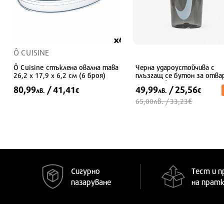
Ô CUISINE
Ô Cuisine стъклена овална тава
Черна удароустойчива с
26,2 x 17,9 x 6,2 см (6 броя)
плъзгащ се бутон за отва
с една ръка
80,99
/ 41,41
49,99
/ 25,56
лв.
€
лв.
€
лв.
€
65,00
/ 33,23
УНИВЕРСАЛЕН
Сигурно
Тест и п
пазаруване
на прат