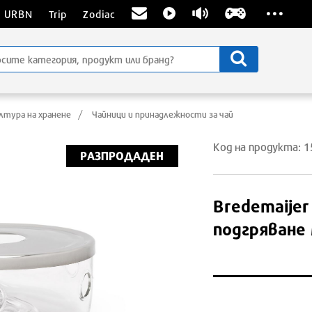
...
URBN
Trip
Zodiac
лтура на хранене
Чайници и принадлежности за чай
Код на продукта: 
РАЗПРОДАДЕН
Bredemaijer
подгряване