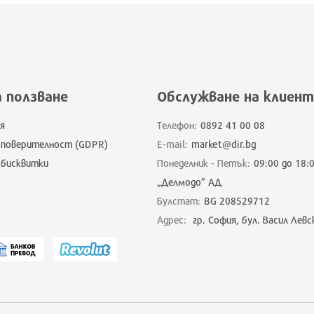
а ползване
Обслужване на клиент
я
Телефон:
0892 41 00 08
 поверителност (GDPR)
E-mail:
market@dir.bg
 бисквитки
Понеделник - Петък:
09:00 до 18:
„Делмодо” АД
Булстат:
BG 208529712
Адрес:
гр. София, бул. Васил Левс