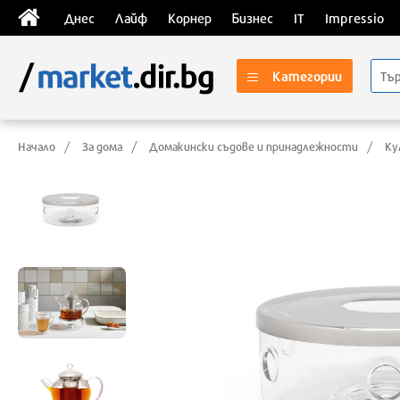
Днес
Лайф
Корнер
Бизнес
IT
Impressio
Категории
Начало
За дома
Домакински съдове и принадлежности
Ку