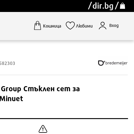
Вход
Кошница
Любими
1582303
 Group
Стъклен сет за
 Minuet