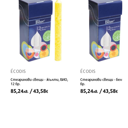
ÉCODIS
ÉCODIS
Стеаринови свещи - жълти, БИО,
Стеаринови свещи - бели, Б
12 бр.
бр.
85,24
/ 43,58
85,24
/ 43,58
лв.
€
лв.
€