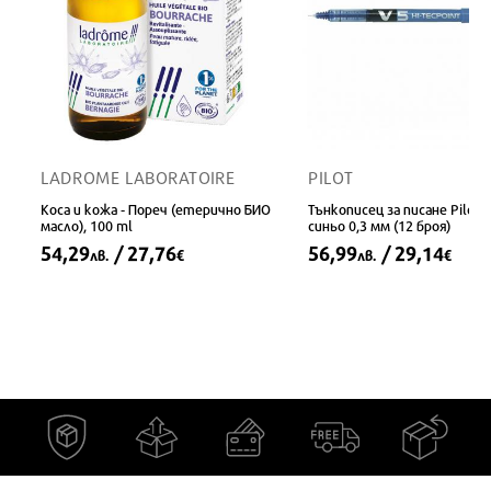
LADROME LABORATOIRE
PILOT
Коса и кожа - Пореч (етерично БИО
Тънкописец за писане Pilot 
масло), 100 ml
синьо 0,3 мм (12 броя)
54,29
/ 27,76
56,99
/ 29,14
лв.
€
лв.
€