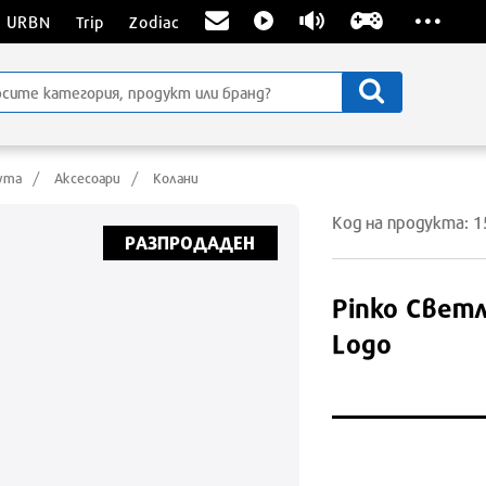
...
URBN
Trip
Zodiac
жута
Аксесоари
Колани
Код на продукта: 
РАЗПРОДАДЕН
Pinko
Светл
Logo