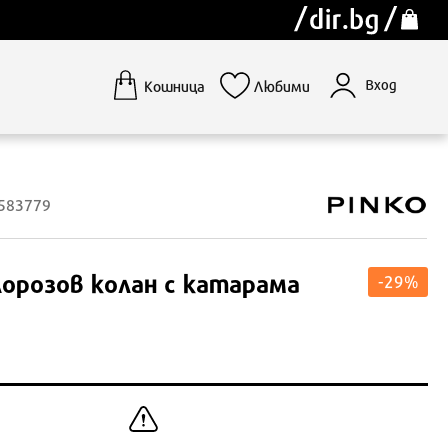
Вход
Кошница
Любими
1583779
орозов колан с катарама
-29%