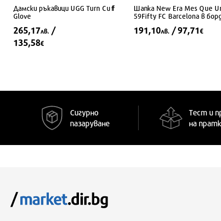
Дамски ръкавици UGG Turn Cuff
Шапка New Era Mes Que U
Glove
59Fifty FC Barcelona в бор
265,17
/
191,10
/ 97,71
лв.
лв.
€
135,58
€
S
7 1/4
Сигурно
Тест и п
пазаруване
на прат