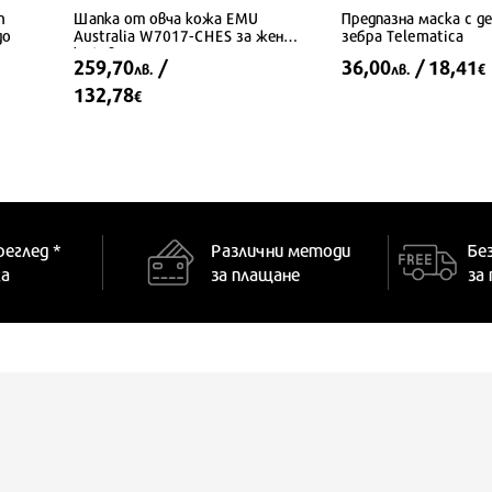
n
Шапка от овча кожа EMU
Предпазна маска с де
до
Australia W7017-CHES за жени,
зебра Telematica
кафява
259,70
/
36,00
/ 18,41
лв.
лв.
€
132,78
€
ONE SIZE
УНИВЕРСАЛЕН
реглед *
Различни методи
Бе
ка
за плащане
за