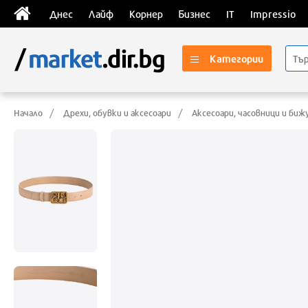
Днес
Лайф
Корнер
Бизнес
IT
Impressio
Категории
Начало
Дрехи, обувки и аксесоари
Аксесоари, часовници и би