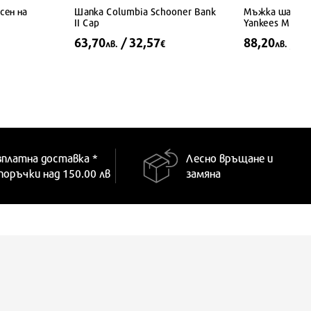
Мъжка шапка 
сен на
Шапка Columbia Schooner Bank
Yankees MLB 5
II Cap
88,20
/ 4
63,70
/ 32,57
лв.
лв.
€
7 1/8
7 1/4
ONE SIZE
зплатна доставка *
Лесно връщане и
 поръчки над 150.00 лв
замяна