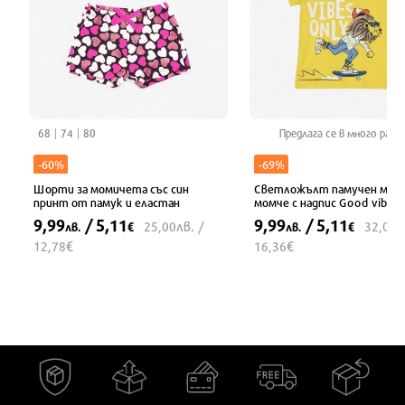
68
74
80
Предлага се в много разм
-60%
-69%
Шорти за момичета със син
Светложълт памучен моде
принт от памук и еластан
момче с надпис Good vibes 
9,99
/ 5,11
9,99
/ 5,11
лв.
л
25,00
/
32,00
лв.
€
лв.
€
€
€
12,78
16,36