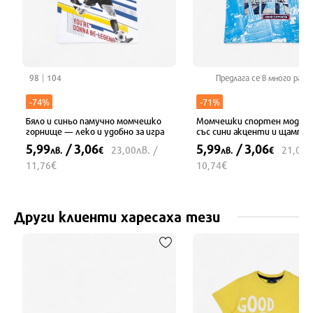
98
104
Предлага се в много разм
-74%
-71%
Бяло и синьо памучно момчешко
Момчешки спортен модел в
горнище — леко и удобно за игра
със сини акценти и щампа 
5,99
/ 3,06
5,99
/ 3,06
лв.
л
23,00
/
21,00
лв.
€
лв.
€
€
€
11,76
10,74
Други клиенти харесаха тези