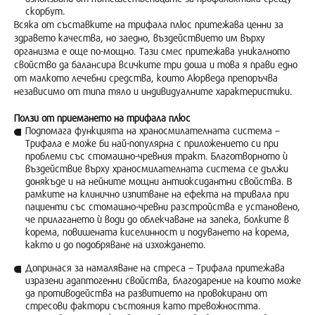
скорбут.
Всяка от съставките на трифала плюс притежава ценни за
здравето качества, но заедно, въздействието им върху
организма е още по-мощно. Тази смес притежава уникалното
свойство да балансира всичките три доша и това я прави едно
от малкото лечебни средства, които Аюрведа препоръчва
независимо от типа тяло и индивидуалните характеристики.
Ползи от приемането на трифала плюс
Подпомага функцията на храносмилателната система –
Трифала е може би най-популярна с приложението си при
проблеми със стомашно-чревния тракт. Благотворното ѝ
въздействие върху храносмилателната система се дължи
донякъде и на нейните мощни антиоксидантни свойства. В
рамките на клинично изпитване на ефекта на тривала при
пациенти със стомашно-чревни разстройства е установено,
че прилагането ѝ води до облекчаване на запека, болките в
корема, повишената киселинност и подуването на корема,
както и до подобряване на изхождането.
Допринася за намаляване на стреса – Трифала притежава
изразени адаптогенни свойства, благодарение на които може
да противодейства на развитието на провокирани от
стресови фактори състояния като тревожността.