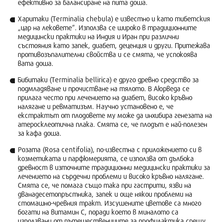
ефективно за балансиране на пита доша.
Харитаки (Terminalia chebula) е известно и като тибетския
„цар на лековете“. Използва се широко в традиционните
медицински практики на Индия и Иран при различни
състояния като запек, диабет, деценция и други. Притежава
противозъпалителни свойства и се смята, че успокоява
вата доша.
Бибитаки (Terminalia bellirica) е друго древно средство за
подмладяване и прочистване на тялото. В Аюрведа се
прилага често при лечението на диабет, високо кръвно
налягане и ревматизъм. Научно установено е, че
екстрактът от плодовете му може да инхибира генезата на
атеросклеотична плака. Смята се, че плодът е най-полезен
за кафа доша.
Розата (Rosa centifolia), по-известна с приложението си в
козметиката и парфюмерията, се използва от дълбока
древност в източните традиционни медицински практики за
лечението на сърдечни проблеми и високо кръвно налягане.
Смята се, че помага също така при гастрити, язви на
дванадесетопръстника, запек и още някои проблеми на
стомашно-чревния тракт. Изсушените цветове са много
богати на витамин С, поради което в миналото са
използвани от пътешествениците за профилактика срещу