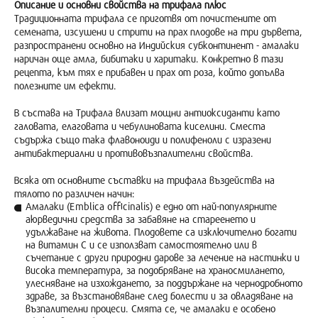
Описание и основни свойства на трифала плюс
Традиционната трифала се приготвя от почистените от
семената, изсушени и стрити на прах плодове на три дървета,
разпространени основно на Индийския субконтинент - амалаки
наричан още амла, бибитаки и харитаки. Конкретно в тази
рецепта, към тях е прибавен и прах от роза, който допълва
полезните им ефекти.
В състава на Трифала влизат мощни антиоксиданти като
галовата, елаговата и чебулиновата киселини. Сместа
съдържа също така флавоноиди и полифеноли с изразени
антибактериални и противовъзпалителни свойства.
Всяка от основните съставки на трифала въздейства на
тялото по различен начин:
Амалаки (Emblica officinalis) е едно от най-популярните
аюрведични средства за забавяне на стареенето и
удължаване на живота. Плодовете са изключително богати
на витамин С и се използват самостоятелно или в
съчетание с други природни дарове за лечение на настинки и
висока температура, за подобряване на храносмилането,
улесняване на изхождането, за поддържане на чернодробното
здраве, за възстановяване след болести и за овладяване на
възпалителни процеси. Смята се, че амалаки е особено