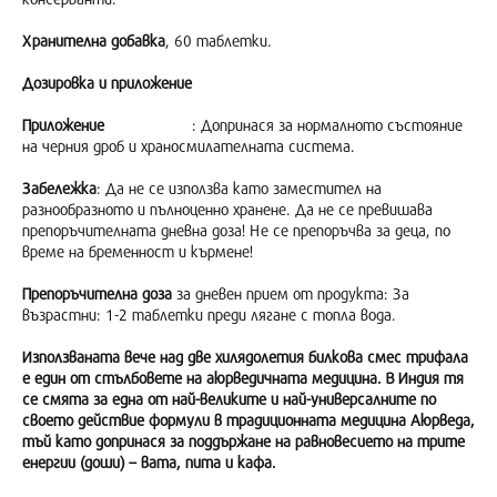
Хранителна добавка
, 60 таблетки.
Дозировка и приложение
Приложение
: Допринася за нормалното състояние
на черния дроб и храносмилателната система.
Забележка
: Да не се използва като заместител на
разнообразното и пълноценно хранене. Да не се превишава
препоръчителната дневна доза! Не се препоръчва за деца, по
време на бременност и кърмене!
Препоръчителна доза
за дневен прием от продукта: За
възрастни: 1-2 таблетки преди лягане с топла вода.
Използваната вече над две хилядолетия билкова смес трифала
е един от стълбовете на аюрведичната медицина. В Индия тя
се смята за една от най-великите и най-универсалните по
своето действие формули в традиционната медицина Аюрведа,
тъй като допринася за поддържане на равновесието на трите
енергии (доши) – вата, пита и кафа.