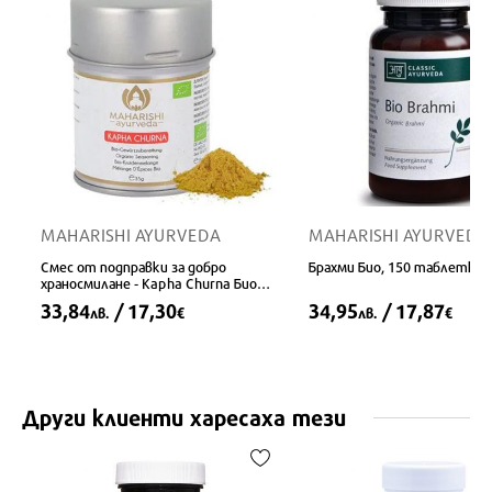
MAHARISHI AYURVEDA
MAHARISHI AYURVEDA
Смес от подправки за добро
Брахми Био, 150 таблетки
храносмилане - Kapha Churna Био
Maharishi Ayurveda®, 35 g
33,84
/ 17,30
34,95
/ 17,87
лв.
€
лв.
€
Други клиенти харесаха тези