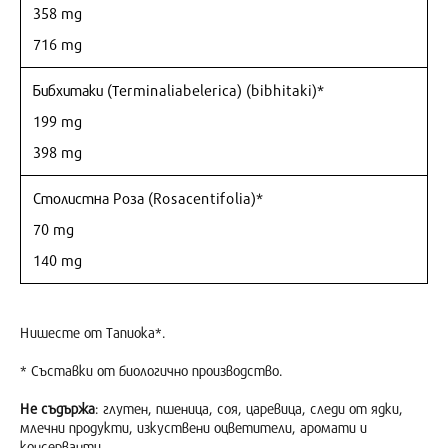
358 mg
716 mg
Бибхитаки (Terminaliabelerica) (bibhitaki)*
199 mg
398 mg
Столистна Роза (Rosacentifolia)*
70 mg
140 mg
Нишесте от Тапиока*.
* Съставки от биологично производство.
Не съдържа
: глутен, пшеница, соя, царевица, следи от ядки,
млечни продукти, изкуствени оцветители, аромати и
консерванти.