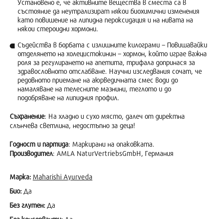
Установено е, че активните вещества в сместа са в
състояние да неутрализират някои биохимични изменения
като повишение на липидна пероксидация и на нивата на
някои стероидни хормони.
Съдейства в борбата с излишните килограми – Повишавайки
отделянето на холецистокинин – хормон, който играе важна
роля за регулирането на апетита, трифала допринася за
здравословното отслабване. Научни изследвания сочат, че
редовното приемане на аюрведичната смес води до
намаляване на телесните мазнини, теглото и до
подобряване на липидния профил.
Съхранение
: На хладно и сухо място, далеч от директна
слънчева светлина, недостъпно за деца!
Годност и партида
: Маркирани на опаковката.
Производител
: AMLA NaturVertriebsGmbH, Германия
Марка:
Maharishi Ayurveda
Био:
Да
Без глутен:
Да