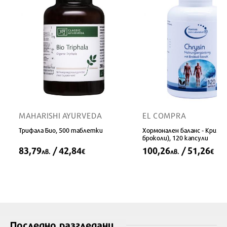
MAHARISHI AYURVEDA
EL COMPRA
Трифала Био, 500 таблетки
Хормонален баланс - Kризин
броколи), 120 капсули
83,79
/ 42,84
100,26
/ 51,26
лв.
€
лв.
€
Последно разгледани