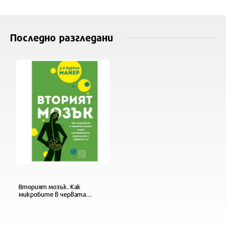
Последно разгледани
Вторият мозък. Как
микробите в червата
влияят върху
настроенията, решенията и
здравето ни