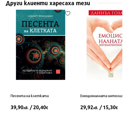
Други клиенти харесаха тези
Песента на клетката
Емоционалната интелиге
39,90
/ 20,40
29,92
/ 15,30
лв.
€
лв.
€