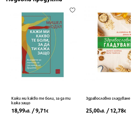
Кажи ми какво те боли, за да ти
Здравословно гладуване
кажа защо
18,99
/ 9,71
25,00
/ 12,78
лв.
€
лв.
€