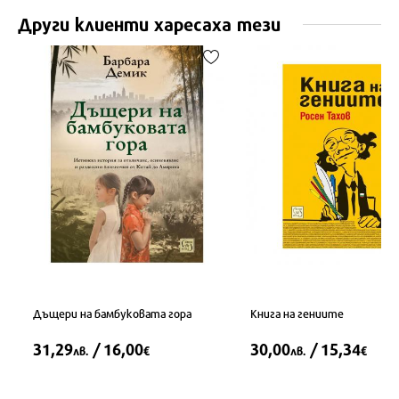
Други клиенти харесаха тези
Дъщери на бамбуковата гора
Книга на гениите
31,29
/ 16,00
30,00
/ 15,34
лв.
€
лв.
€