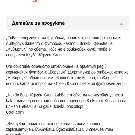
лв.
Детайли за продукта
„Това е енергията на футбола, начинът, по който хората в
Ливърпул живеят с футбола, както и всички фенове на
„Ливърпул“ по света. Това не е обикновен клуб, това е
специален клуб“, Юрген Клоп
От собственоръчното отхвърляне на приетия ред в
германския футбол с „Борусия“ (Дортмунд) до отвеждането на
„Ливърпул“ обратно към европейските висини, това е
истинската история на Юрген Клоп и неговия футболен гений.
„Какво води Юрген Клоп, каква е тайната на неговия успех и
как стана един от най-добрите треньори в света? Книгата на
Елмар Невелинг ни дава всички отговори.“
Goal.com
„Вълнуващ анализ на истинската и силна личност,
харизматичен, вълнуващ, вдъхновяващ и интелигентен
тактик.“