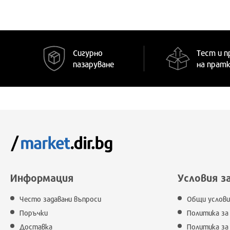
Сигурно
Тест и п
пазаруване
на прат
Информация
Условия з
Често задавани въпроси
Общи услови
Поръчки
Политика за
Доставка
Политика за