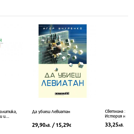
Светлина за х
Политика,
Да убиеш Левиатан
История на 10
борба на КНР 
33,25
/ 1
29,90
/ 15,29
лв.
лв.
€