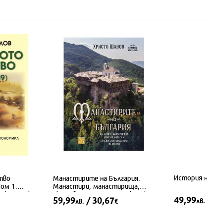
История на Бъ
тво
Манастирите на България.
Том 1.
Манастири, манастирища,
 Икономика
скитове, метоси и епископски
49,99
/ 2
59,99
/ 30,67
лв.
лв.
€
резиденции (IV-XXI век)