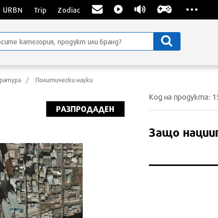
...
URBN
Trip
Zodiac
ература
Политически науки
Код на продукта: 
РАЗПРОДАДЕН
Защо нации