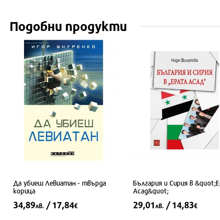
Подобни продукти
Да убиеш Левиатан - твърда
България и Сирия в &quot;
корица
Асад&quot;
34,89
/ 17,84
29,01
/ 14,83
лв.
€
лв.
€