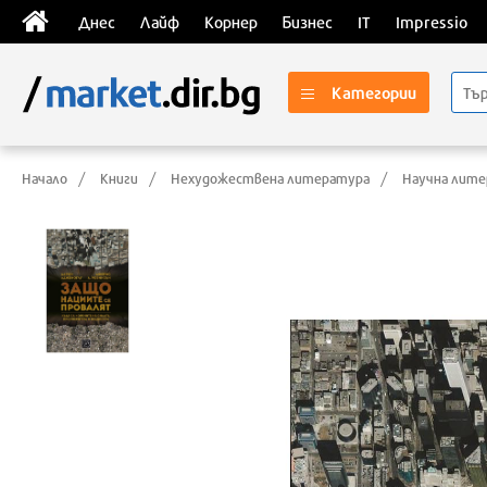
Днес
Лайф
Корнер
Бизнес
IT
Impressio
Категории
Начало
Книги
Нехудожествена литература
Научна лит