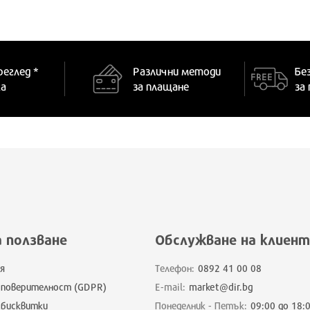
реглед *
Различни методи
Бе
ка
за плащане
за
а ползване
Обслужване на клиент
я
Телефон:
0892 41 00 08
 поверителност (GDPR)
E-mail:
market@dir.bg
 бисквитки
Понеделник - Петък:
09:00 до 18: