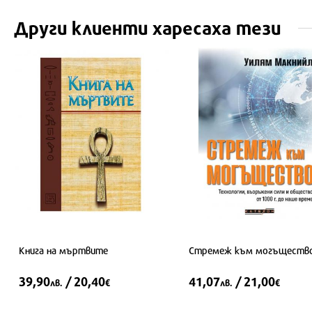
Други клиенти харесаха тези
Книга на мъртвите
Стремеж към могъществ
39,90
/ 20,40
41,07
/ 21,00
лв.
€
лв.
€