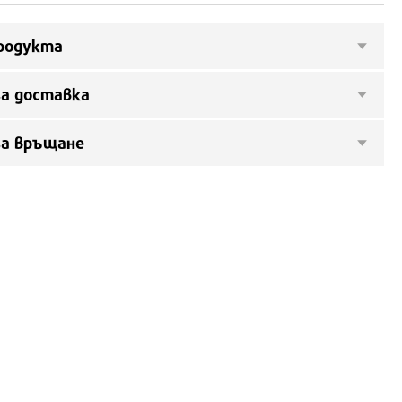
родукта
а доставка
за връщане