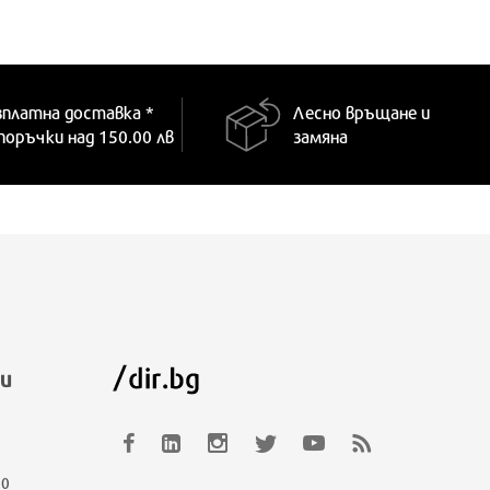
зплатна доставка *
Лесно връщане и
 поръчки над 150.00 лв
замяна
и
00