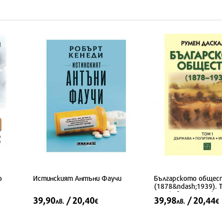
о
Истинският Антъни Фаучи
Българското общес
(1878&ndash;1939). 
Държава. Политика.
39,90
/ 20,40
39,98
/ 20,44
лв.
€
лв.
€