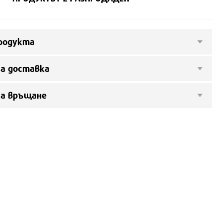
родукта
а доставка
за връщане