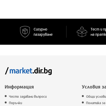
Сигурно
Тест и п
пазаруване
на прат
Информация
Условия з
Често задавани въпроси
Общи услови
Поръчки
Политика за