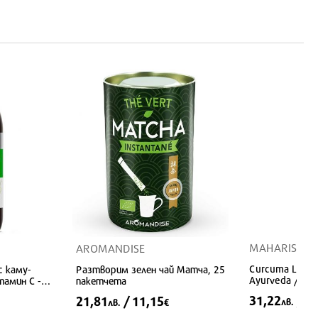
MAHARISHI 
AROMANDISE
Curcuma Latte
с каму-
Разтворим зелен чай Матча, 25
Ayurveda / Био
тамин С -
пакетчета
50 g
рганизма,
31,22
/ 1
21,81
/ 11,15
лв.
лв.
€