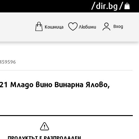
Вход
Кошница
Любими
1459596
21 Младо вино Винарна Ялово,
ПРОДУКТЪТ Е РАЗПРОДАДЕН