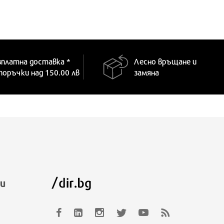
зплатна доставка *
Лесно връщане и
 поръчки над 150.00 лв
замяна
и