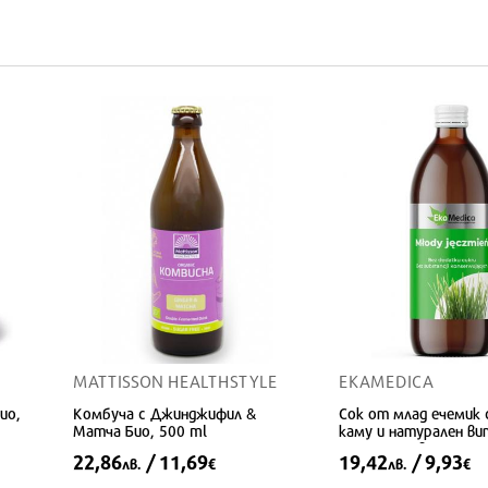
MATTISSON HEALTHSTYLE
EKAMEDICA
ио,
Комбуча с Джинджифил &
Сок от млад ечемик 
Матча Био, 500 ml
каму и натурален ви
За пречистване на о
22,86
/ 11,69
19,42
/ 9,93
лв.
€
лв.
€
500 ml, 10 дози