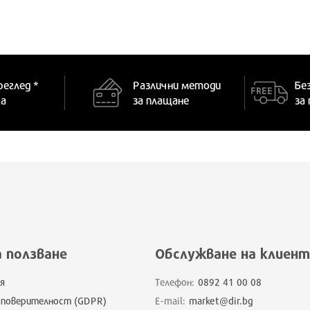
реглед *
Различни методи
Бе
ка
за плащане
за
а ползване
Обслужване на клиент
я
Телефон:
0892 41 00 08
 поверителност (GDPR)
E-mail:
market@dir.bg