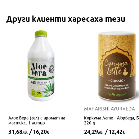
Други клиенти харесаха тези
MAHARISHI AYURVEDA
Алое Вера (гел) с аромат на
Куркума Лате - Аюрведа, Б
мастикс, 1 литър
220 g
31,68
/ 16,20
24,29
/ 12,42
лв.
€
лв.
€