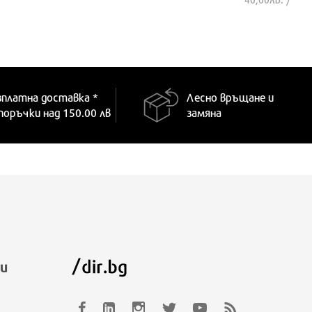
УНИВЕРСАЛЕН
ONE SIZE
зплатна доставка *
Лесно връщане и
 поръчки над 150.00 лв
замяна
и