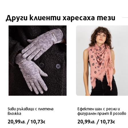
Други клиенти харесаха тези
Sиви ръкавици с плетена
Ефектен шал с ресни и
вложка
фигурален принт в розово
20,99
/ 10,73
20,99
/ 10,73
лв.
€
лв.
€