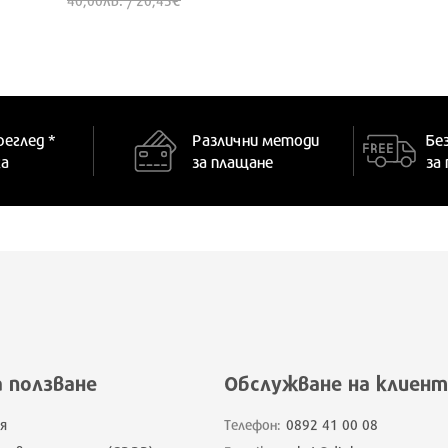
40,00
/ 20,45
УНИВЕРСАЛЕН
ONE SIZE
реглед *
Различни методи
Бе
ка
за плащане
за
а ползване
Обслужване на клиент
я
Телефон:
0892 41 00 08