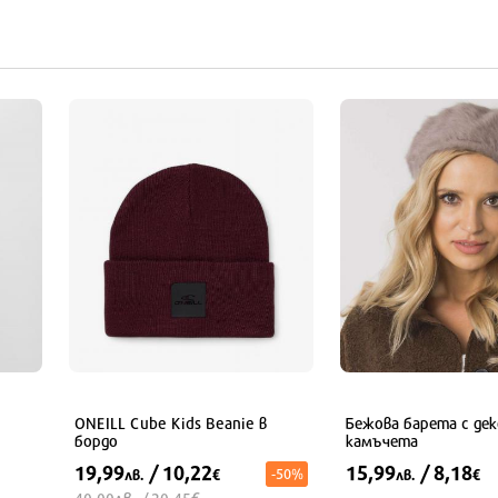
ONEILL Cube Kids Beanie в
Бежова барета с де
бордо
камъчета
19,99
/ 10,22
15,99
/ 8,18
-50%
лв.
€
лв.
€
лв.
€