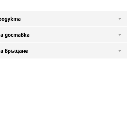
родукта
а доставка
за връщане