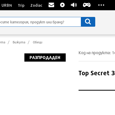
...
URBN
Trip
Zodiac
жута
Бижута
Обеци
Код на продукта: 
РАЗПРОДАДЕН
Top Secret
З