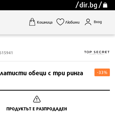
Вход
Кошница
Любими
1615941
латисти обеци с три ринга
-33%
ПРОДУКТЪТ Е РАЗПРОДАДЕН