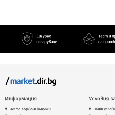
L/XL
XL/XXL
ONE SIZE
Сигурно
Тест и п
пазаруване
на прат
Информация
Условия з
Често задавани въпроси
Общи услови