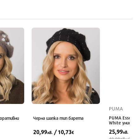
PUMA
PUMA Essentia
коративни
Черна шапка тип барета
White унисекс
25,99
/ 1
20,99
/ 10,73
лв.
лв.
€
лв.
40,00
/ 20,