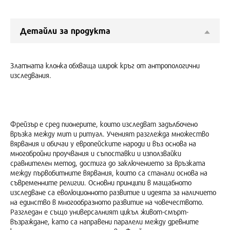
Детайли за продукта
Златната клонка обхваща широк кръг от антропологични
изследвания.
Фрейзър е сред пионерите, които изследват задълбочено
връзка между мит и ритуал. Ученият разглежда множество
вярвания и обичаи у европейските народи и въз основа на
многобройни проучвания и съпоставки и използвайки
сравнителен метод, достига до заключението за връзката
между първобитните вярвания, които са станали основа на
съвременните религии. Основни принципи в мащабното
изследване са еволюционното развитие и идеята за наличието
на единство в многообразното развитие на човечеството.
Разгледан е също универсалният цикъл живот-смърт-
възраждане, като са направени паралели между древните