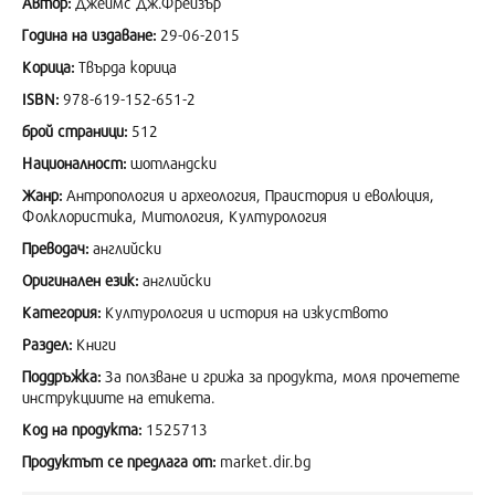
Автор:
Джеймс Дж.Фрейзър
Година на издаване:
29-06-2015
Корица:
Твърда корица
ISBN:
978-619-152-651-2
брой страници:
512
Националност:
шотландски
Жанр:
Антропология и археология, Праистория и еволюция,
Фолклористика, Митология, Културология
Преводач:
английски
Оригинален език:
английски
Категория:
Културология и история на изкуството
Раздел:
Книги
Поддръжка:
За ползване и грижа за продукта, моля прочетете
инструкциите на етикета.
Код на продукта:
1525713
Продуктът се предлага от:
market.dir.bg