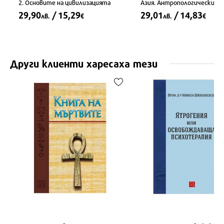
2. Основите на цивилизацията
Азия. Антропологически по
29,90
/ 15,29
29,01
/ 14,83
лв.
€
лв.
€
Други клиенти харесаха тези