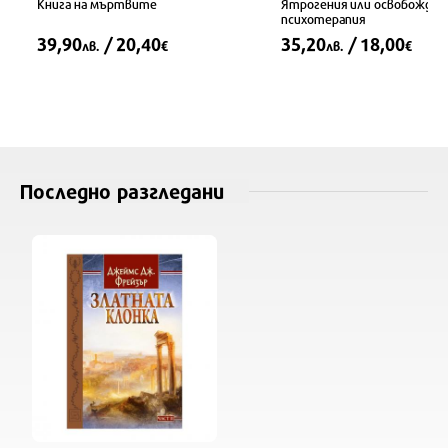
Книга на мъртвите
Ятрогения или освобождав
психотерапия
39,90
/ 20,40
35,20
/ 18,00
лв.
€
лв.
€
Последно разгледани