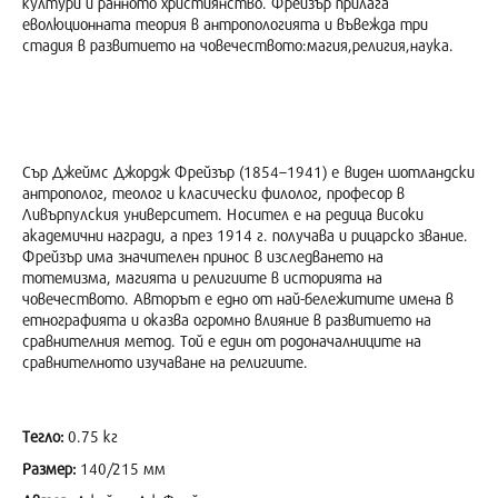
култури и ранното християнство. Фрейзър прилага
еволюционната теория в антропологията и въвежда три
стадия в развитието на човечеството:магия,религия,наука.
Сър Джеймс Джордж Фрейзър (1854–1941) e виден шотландски
антрополог, теолог и класически филолог, професор в
Ливърпулския университет. Носител е на редица високи
академични награди, а през 1914 г. получава и рицарско звание.
Фрейзър има значителен принос в изследването на
тотемизма, магията и религиите в историята на
човечеството. Авторът е едно от най-бележитите имена в
етнографията и оказва огромно влияние в развитието на
сравнителния метод. Той е един от родоначалниците на
сравнителното изучаване на религиите.
Тегло:
0.75 кг
Размер:
140/215 мм