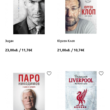
Зидан
Юрген Клоп
23,00
/ 11,76
21,00
/ 10,74
лв.
€
лв.
€