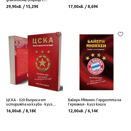
маншети)
29,90
/ 15,29
17,00
/ 8,69
лв.
€
лв.
€
ЦСКА - 320 въпроса от
Байерн Мюнхен. Гордостта на
историята на клуба - куиз
Германия - куиз книга
книга
16,00
/ 8,18
12,00
/ 6,14
лв.
€
лв.
€