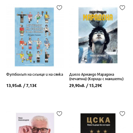
Футболът на слънце и на сянка
Диего Армандо Марадона
(печатна) (Корици с маншети)
13,95
/ 7,13
29,90
/ 15,29
лв.
€
лв.
€