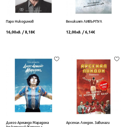
Паро Никодимов
Великият ЛИВЪРПУЛ
16,00
/ 8,18
12,00
/ 6,14
лв.
€
лв.
€
Диего Армандо Марадона
Арсенал Лондон. Завинаги
(ръкописна) (Корици с