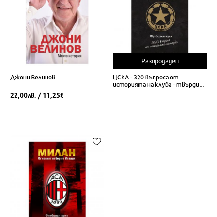
Разпродаден
Джони Велинов
ЦСКА - 320 въпроса от
историята на клуба - твърди
корици
22,00
/ 11,25
лв.
€